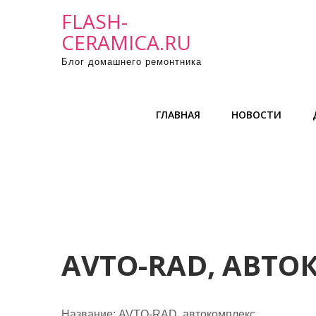
П
FLASH-
р
CERAMICA.RU
о
Блог домашнего ремонтника
м
о
т
ГЛАВНАЯ
НОВОСТИ
а
т
ь
к
с
о
д
е
AVTO-RAD, АВТ
р
ж
и
Название:
AVTO-RAD, автокомплекс