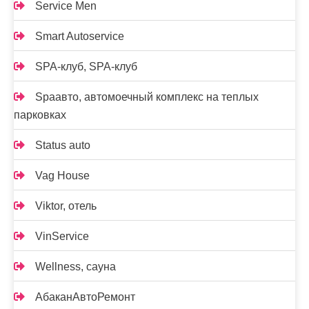
Service Men
Smart Autoservice
SPA-клуб, SPA-клуб
Spaавто, автомоечный комплекс на теплых
парковках
Status auto
Vag House
Viktor, отель
VinService
Wellness, сауна
АбаканАвтоРемонт