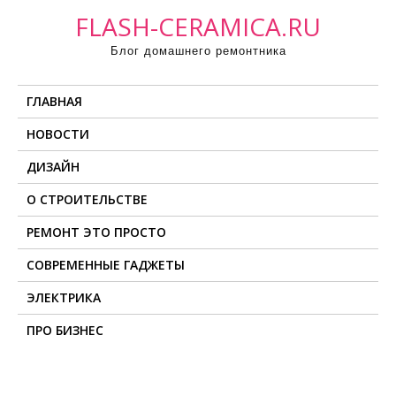
П
FLASH-CERAMICA.RU
р
Блог домашнего ремонтника
о
м
ГЛАВНАЯ
о
т
НОВОСТИ
а
ДИЗАЙН
т
ь
О СТРОИТЕЛЬСТВЕ
к
РЕМОНТ ЭТО ПРОСТО
с
о
СОВРЕМЕННЫЕ ГАДЖЕТЫ
д
ЭЛЕКТРИКА
е
ПРО БИЗНЕС
р
ж
и