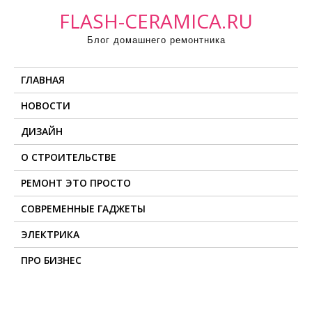
П
FLASH-CERAMICA.RU
р
Блог домашнего ремонтника
о
м
ГЛАВНАЯ
о
т
НОВОСТИ
а
ДИЗАЙН
т
ь
О СТРОИТЕЛЬСТВЕ
к
РЕМОНТ ЭТО ПРОСТО
с
о
СОВРЕМЕННЫЕ ГАДЖЕТЫ
д
ЭЛЕКТРИКА
е
ПРО БИЗНЕС
р
ж
и