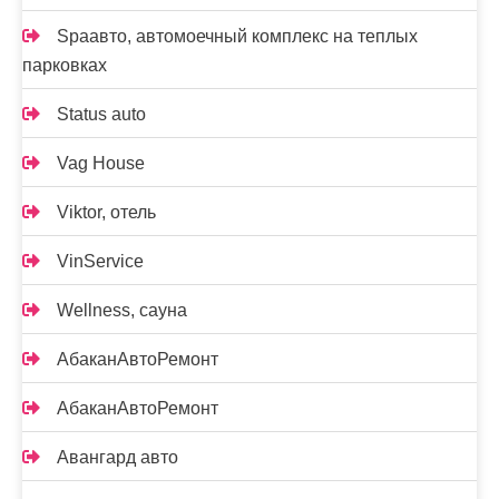
Spaавто, автомоечный комплекс на теплых
парковках
Status auto
Vag House
Viktor, отель
VinService
Wellness, сауна
АбаканАвтоРемонт
АбаканАвтоРемонт
Авангард авто