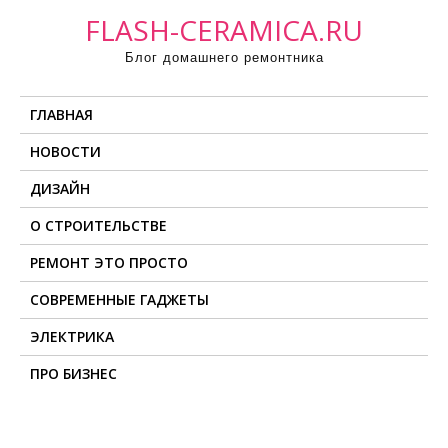
П
FLASH-CERAMICA.RU
р
Блог домашнего ремонтника
о
м
ГЛАВНАЯ
о
т
НОВОСТИ
а
ДИЗАЙН
т
ь
О СТРОИТЕЛЬСТВЕ
к
РЕМОНТ ЭТО ПРОСТО
с
о
СОВРЕМЕННЫЕ ГАДЖЕТЫ
д
ЭЛЕКТРИКА
е
ПРО БИЗНЕС
р
ж
и