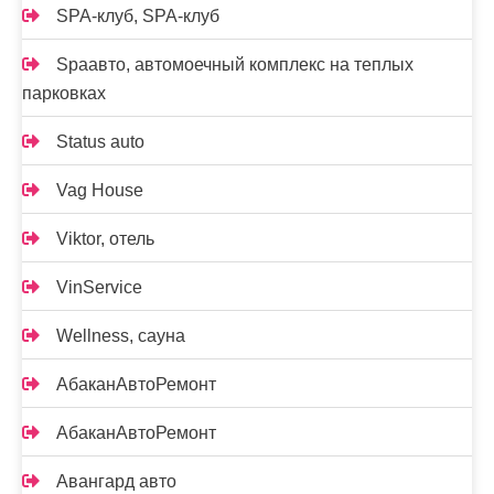
SPA-клуб, SPA-клуб
Spaавто, автомоечный комплекс на теплых
парковках
Status auto
Vag House
Viktor, отель
VinService
Wellness, сауна
АбаканАвтоРемонт
АбаканАвтоРемонт
Авангард авто