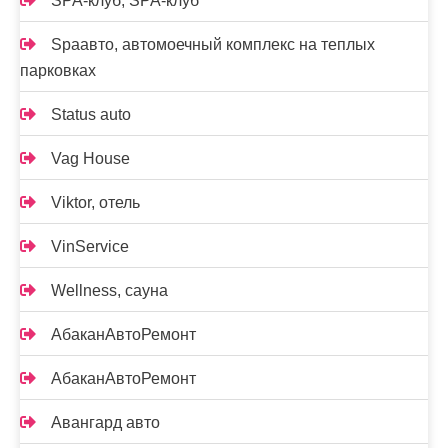
SPA-клуб, SPA-клуб
Spaавто, автомоечный комплекс на теплых
парковках
Status auto
Vag House
Viktor, отель
VinService
Wellness, сауна
АбаканАвтоРемонт
АбаканАвтоРемонт
Авангард авто