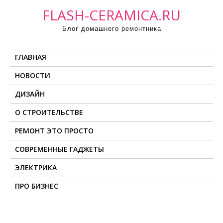
П
FLASH-CERAMICA.RU
р
Блог домашнего ремонтника
о
м
ГЛАВНАЯ
о
т
НОВОСТИ
а
ДИЗАЙН
т
ь
О СТРОИТЕЛЬСТВЕ
к
РЕМОНТ ЭТО ПРОСТО
с
о
СОВРЕМЕННЫЕ ГАДЖЕТЫ
д
ЭЛЕКТРИКА
е
ПРО БИЗНЕС
р
ж
и