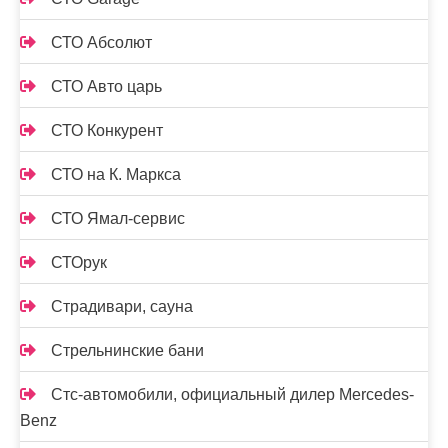
СТО Абсолют
СТО Авто царь
СТО Конкурент
СТО на К. Маркса
СТО Ямал-сервис
СТОрук
Страдивари, сауна
Стрельнинские бани
Стс-автомобили, официальный дилер Mercedes-
Benz