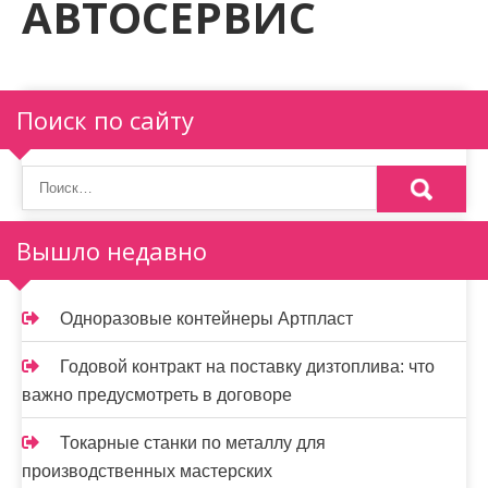
АВТОСЕРВИС
м
о
м
у
Поиск по сайту
Вышло недавно
Одноразовые контейнеры Артпласт
Годовой контракт на поставку дизтоплива: что
важно предусмотреть в договоре
Токарные станки по металлу для
производственных мастерских