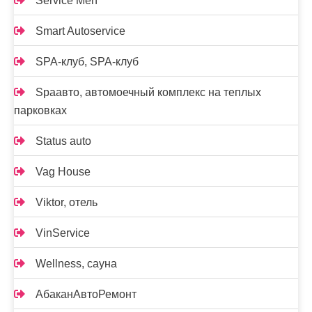
Service Men
Smart Autoservice
SPA-клуб, SPA-клуб
Spaавто, автомоечный комплекс на теплых
парковках
Status auto
Vag House
Viktor, отель
VinService
Wellness, сауна
АбаканАвтоРемонт