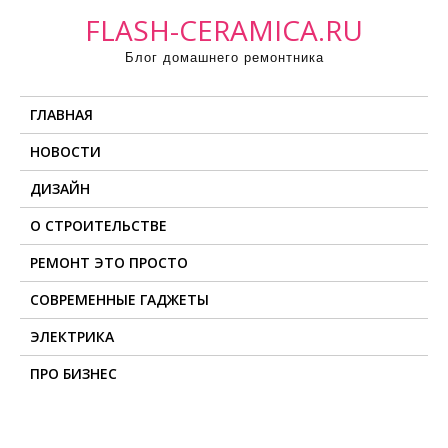
П
FLASH-CERAMICA.RU
р
Блог домашнего ремонтника
о
м
ГЛАВНАЯ
о
т
НОВОСТИ
а
ДИЗАЙН
т
ь
О СТРОИТЕЛЬСТВЕ
к
РЕМОНТ ЭТО ПРОСТО
с
о
СОВРЕМЕННЫЕ ГАДЖЕТЫ
д
ЭЛЕКТРИКА
е
ПРО БИЗНЕС
р
ж
и