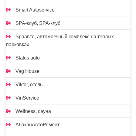
Smart Autoservice
SPA-клуб, SPA-клуб
Spaавто, автомоечный комплекс на теплых
парковках
Status auto
Vag House
Viktor, отель
VinService
Wellness, сауна
АбаканАвтоРемонт