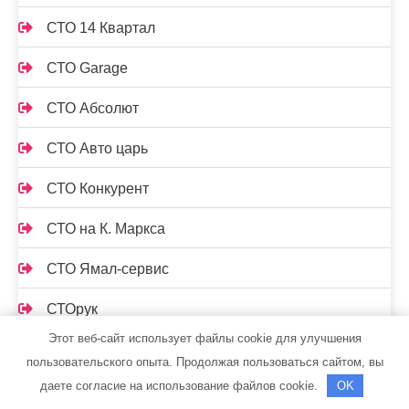
СТО 14 Квартал
СТО Garage
СТО Абсолют
СТО Авто царь
СТО Конкурент
СТО на К. Маркса
СТО Ямал-сервис
СТОрук
Этот веб-сайт использует файлы cookie для улучшения
Страдивари, сауна
пользовательского опыта. Продолжая пользоваться сайтом, вы
даете согласие на использование файлов cookie.
OK
Стрельнинские бани