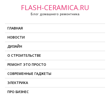
П
FLASH-CERAMICA.RU
р
Блог домашнего ремонтника
о
м
ГЛАВНАЯ
о
т
НОВОСТИ
а
ДИЗАЙН
т
ь
О СТРОИТЕЛЬСТВЕ
к
РЕМОНТ ЭТО ПРОСТО
с
о
СОВРЕМЕННЫЕ ГАДЖЕТЫ
д
ЭЛЕКТРИКА
е
ПРО БИЗНЕС
р
ж
и