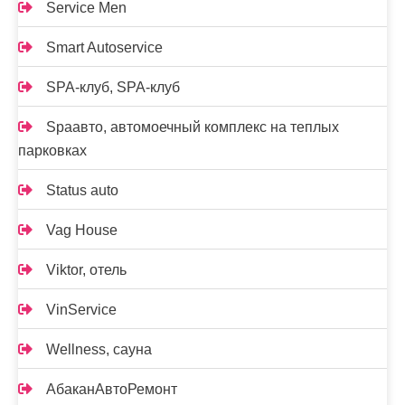
Service Men
Smart Autoservice
SPA-клуб, SPA-клуб
Spaавто, автомоечный комплекс на теплых
парковках
Status auto
Vag House
Viktor, отель
VinService
Wellness, сауна
АбаканАвтоРемонт