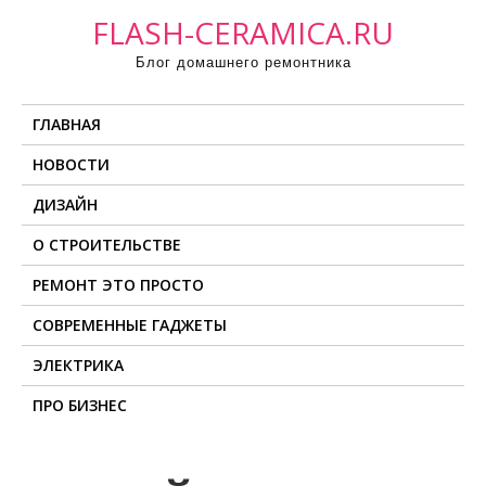
П
FLASH-CERAMICA.RU
р
Блог домашнего ремонтника
о
м
ГЛАВНАЯ
о
т
НОВОСТИ
а
ДИЗАЙН
т
ь
О СТРОИТЕЛЬСТВЕ
к
РЕМОНТ ЭТО ПРОСТО
с
о
СОВРЕМЕННЫЕ ГАДЖЕТЫ
д
ЭЛЕКТРИКА
е
ПРО БИЗНЕС
р
ж
и