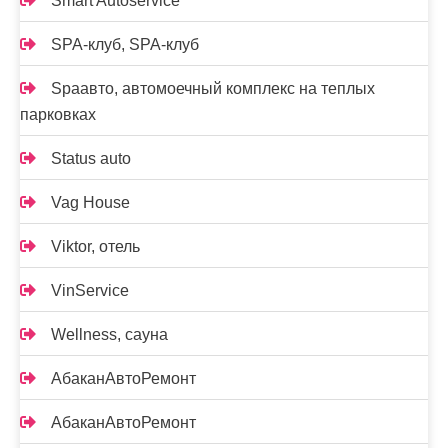
Smart Autoservice
SPA-клуб, SPA-клуб
Spaавто, автомоечный комплекс на теплых
парковках
Status auto
Vag House
Viktor, отель
VinService
Wellness, сауна
АбаканАвтоРемонт
АбаканАвтоРемонт