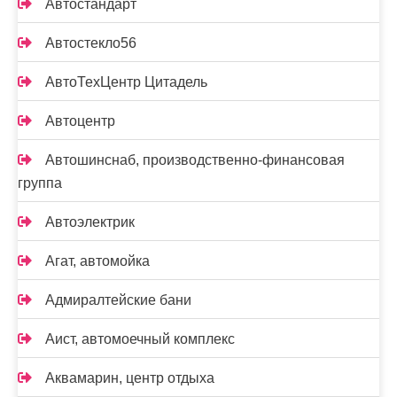
Автостандарт
Автостекло56
АвтоТехЦентр Цитадель
Автоцентр
Автошинснаб, производственно-финансовая
группа
Автоэлектрик
Агат, автомойка
Адмиралтейские бани
Аист, автомоечный комплекс
Аквамарин, центр отдыха