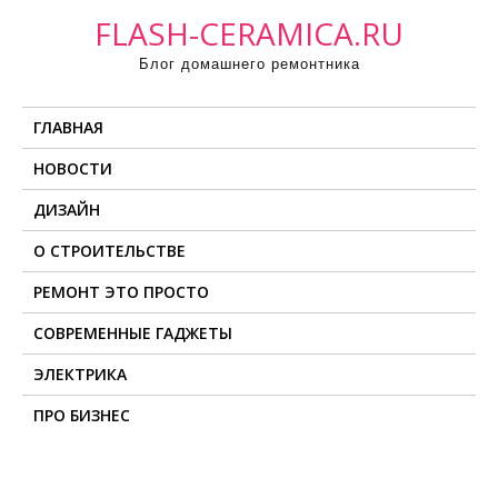
П
FLASH-CERAMICA.RU
р
Блог домашнего ремонтника
о
м
ГЛАВНАЯ
о
т
НОВОСТИ
а
ДИЗАЙН
т
ь
О СТРОИТЕЛЬСТВЕ
к
РЕМОНТ ЭТО ПРОСТО
с
о
СОВРЕМЕННЫЕ ГАДЖЕТЫ
д
ЭЛЕКТРИКА
е
ПРО БИЗНЕС
р
ж
и