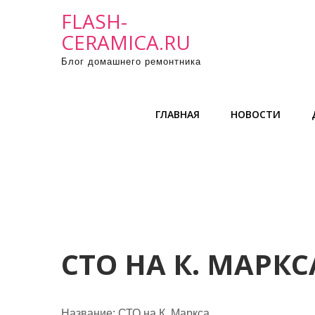
П
FLASH-
р
CERAMICA.RU
о
Блог домашнего ремонтника
м
о
т
ГЛАВНАЯ
НОВОСТИ
а
т
ь
к
с
о
д
е
СТО НА К. МАРКС
р
ж
и
Название:
СТО на К. Маркса