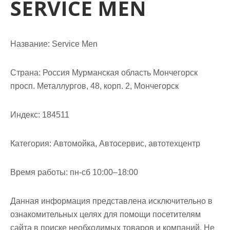
SERVICE MEN
м
о
м
у
Название:
Service Men
Страна:
Россия Мурманская область Мончегорск
просп. Металлургов, 48, корп. 2, Мончегорск
Индекс:
184511
Категория:
Автомойка, Автосервис, автотехцентр
Время работы:
пн-сб 10:00–18:00
Данная информация представлена исключительно в
ознакомительных целях для помощи посетителям
сайта в поиске необходимых товаров и компаний. Не