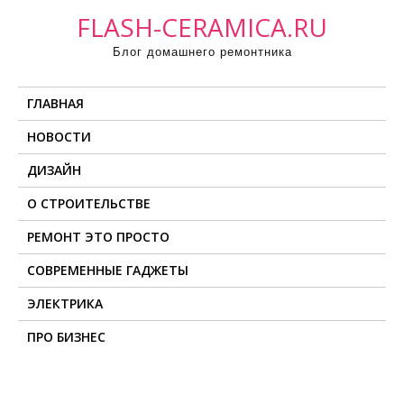
П
FLASH-CERAMICA.RU
р
Блог домашнего ремонтника
о
м
ГЛАВНАЯ
о
т
НОВОСТИ
а
ДИЗАЙН
т
ь
О СТРОИТЕЛЬСТВЕ
к
РЕМОНТ ЭТО ПРОСТО
с
о
СОВРЕМЕННЫЕ ГАДЖЕТЫ
д
ЭЛЕКТРИКА
е
ПРО БИЗНЕС
р
ж
и