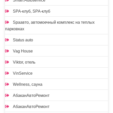
Smart Autoservice
SPA-клуб, SPA-клуб
Spaавто, автомоечный комплекс на теплых
парковках
Status auto
Vag House
Viktor, отель
VinService
Wellness, сауна
АбаканАвтоРемонт
АбаканАвтоРемонт