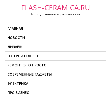
П
FLASH-CERAMICA.RU
р
Блог домашнего ремонтника
о
м
ГЛАВНАЯ
о
т
НОВОСТИ
а
ДИЗАЙН
т
ь
О СТРОИТЕЛЬСТВЕ
к
РЕМОНТ ЭТО ПРОСТО
с
о
СОВРЕМЕННЫЕ ГАДЖЕТЫ
д
ЭЛЕКТРИКА
е
ПРО БИЗНЕС
р
ж
и