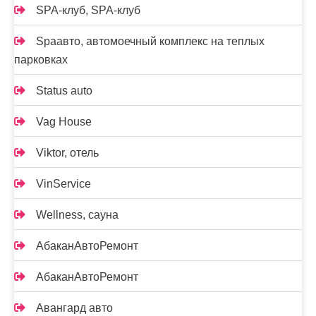
SPA-клуб, SPA-клуб
Spaавто, автомоечный комплекс на теплых
парковках
Status auto
Vag House
Viktor, отель
VinService
Wellness, сауна
АбаканАвтоРемонт
АбаканАвтоРемонт
Авангард авто