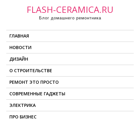
П
FLASH-CERAMICA.RU
р
Блог домашнего ремонтника
о
м
ГЛАВНАЯ
о
т
НОВОСТИ
а
ДИЗАЙН
т
ь
О СТРОИТЕЛЬСТВЕ
к
РЕМОНТ ЭТО ПРОСТО
с
о
СОВРЕМЕННЫЕ ГАДЖЕТЫ
д
ЭЛЕКТРИКА
е
ПРО БИЗНЕС
р
ж
и