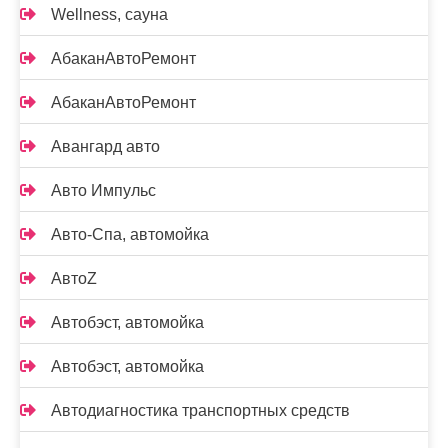
Wellness, сауна
АбаканАвтоРемонт
АбаканАвтоРемонт
Авангард авто
Авто Импульс
Авто-Спа, автомойка
АвтоZ
Автобэст, автомойка
Автобэст, автомойка
Автодиагностика транспортных средств