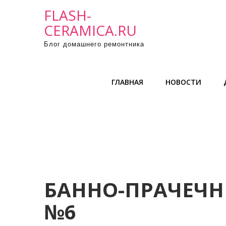
П
FLASH-
р
CERAMICA.RU
о
Блог домашнего ремонтника
м
о
т
ГЛАВНАЯ
НОВОСТИ
а
т
ь
к
с
о
д
е
БАННО-ПРАЧЕЧН
р
№6
ж
и