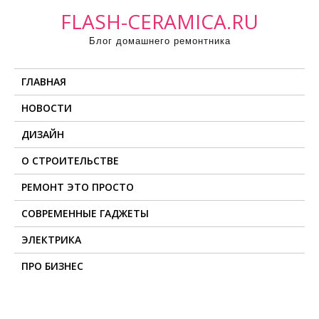
П
FLASH-CERAMICA.RU
р
Блог домашнего ремонтника
о
м
ГЛАВНАЯ
о
т
НОВОСТИ
а
ДИЗАЙН
т
ь
О СТРОИТЕЛЬСТВЕ
к
РЕМОНТ ЭТО ПРОСТО
с
о
СОВРЕМЕННЫЕ ГАДЖЕТЫ
д
ЭЛЕКТРИКА
е
ПРО БИЗНЕС
р
ж
и