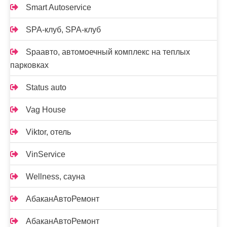
Smart Autoservice
SPA-клуб, SPA-клуб
Spaавто, автомоечный комплекс на теплых
парковках
Status auto
Vag House
Viktor, отель
VinService
Wellness, сауна
АбаканАвтоРемонт
АбаканАвтоРемонт