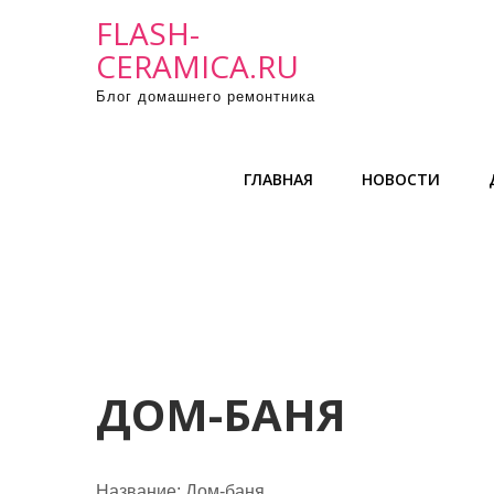
П
FLASH-
р
CERAMICA.RU
о
Блог домашнего ремонтника
м
о
т
ГЛАВНАЯ
НОВОСТИ
а
т
ь
к
с
о
д
е
ДОМ-БАНЯ
р
ж
и
Название:
Дом-баня