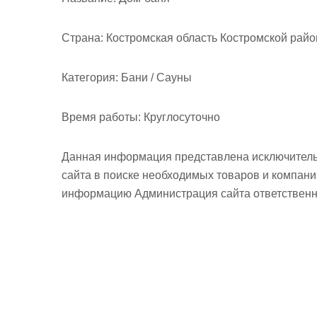
м
о
Страна:
Костромская область Костромской райо
м
у
Категория:
Бани / Сауны
Время работы:
Круглосуточно
Данная информация представлена исключитель
сайта в поиске необходимых товаров и компан
информацию Администрация сайта ответственно