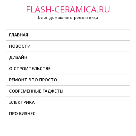
П
FLASH-CERAMICA.RU
р
Блог домашнего ремонтника
о
м
ГЛАВНАЯ
о
т
НОВОСТИ
а
ДИЗАЙН
т
ь
О СТРОИТЕЛЬСТВЕ
к
РЕМОНТ ЭТО ПРОСТО
с
о
СОВРЕМЕННЫЕ ГАДЖЕТЫ
д
ЭЛЕКТРИКА
е
ПРО БИЗНЕС
р
ж
и