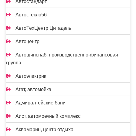
Автостандарт
Автостекло56
АвтоТехЦентр Цитадель
Автоцентр
Автошинснаб, производственно-финансовая
группа
Автоэлектрик
Агат, автомойка
Адмиралтейские бани
Аист, автомоечный комплекс
Аквамарин, центр отдыха