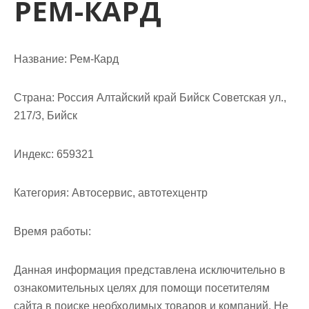
РЕМ-КАРД
м
о
м
у
Название:
Рем-Кард
Страна:
Россия Алтайский край Бийск Советская ул.,
217/3, Бийск
Индекс:
659321
Категория:
Автосервис, автотехцентр
Время работы:
Данная информация представлена исключительно в
ознакомительных целях для помощи посетителям
сайта в поиске необходимых товаров и компаний. Не