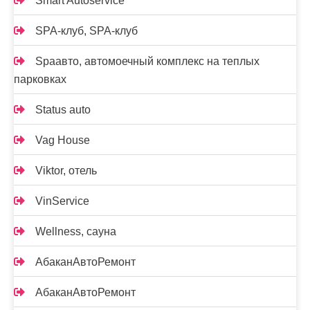
Smart Autoservice
SPA-клуб, SPA-клуб
Spaавто, автомоечный комплекс на теплых
парковках
Status auto
Vag House
Viktor, отель
VinService
Wellness, сауна
АбаканАвтоРемонт
АбаканАвтоРемонт