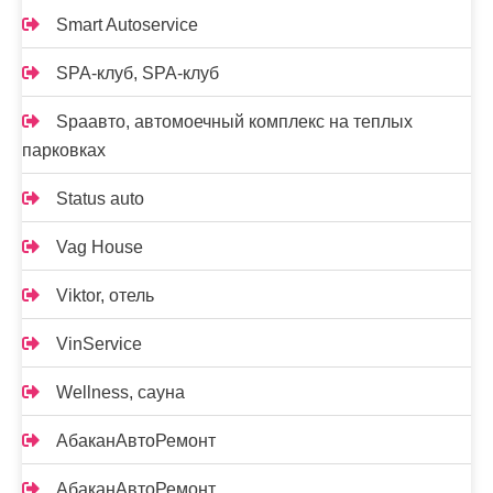
Smart Autoservice
SPA-клуб, SPA-клуб
Spaавто, автомоечный комплекс на теплых
парковках
Status auto
Vag House
Viktor, отель
VinService
Wellness, сауна
АбаканАвтоРемонт
АбаканАвтоРемонт