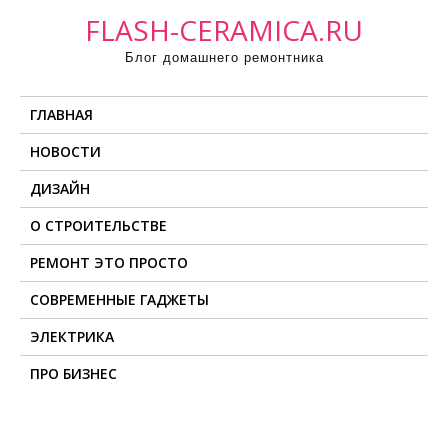
П
FLASH-CERAMICA.RU
р
Блог домашнего ремонтника
о
м
ГЛАВНАЯ
о
т
НОВОСТИ
а
ДИЗАЙН
т
ь
О СТРОИТЕЛЬСТВЕ
к
РЕМОНТ ЭТО ПРОСТО
с
о
СОВРЕМЕННЫЕ ГАДЖЕТЫ
д
ЭЛЕКТРИКА
е
ПРО БИЗНЕС
р
ж
и