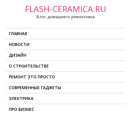
П
FLASH-CERAMICA.RU
р
Блог домашнего ремонтника
о
м
ГЛАВНАЯ
о
т
НОВОСТИ
а
ДИЗАЙН
т
ь
О СТРОИТЕЛЬСТВЕ
к
РЕМОНТ ЭТО ПРОСТО
с
о
СОВРЕМЕННЫЕ ГАДЖЕТЫ
д
ЭЛЕКТРИКА
е
ПРО БИЗНЕС
р
ж
и