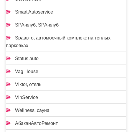
Smart Autoservice
SPA-клуб, SPA-клуб
Spaавто, автомоечный комплекс на теплых
парковках
Status auto
Vag House
Viktor, отель
VinService
Wellness, сауна
АбаканАвтоРемонт