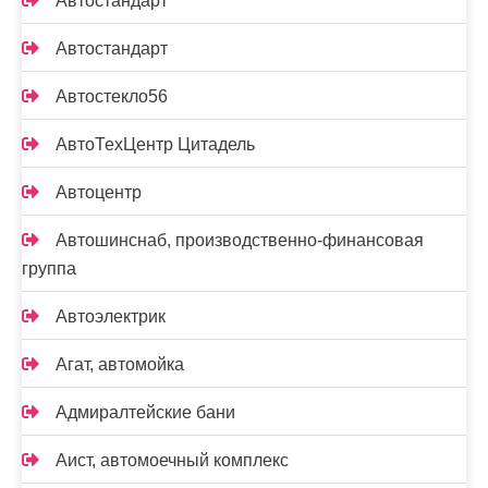
Автостандарт
Автостандарт
Автостекло56
АвтоТехЦентр Цитадель
Автоцентр
Автошинснаб, производственно-финансовая
группа
Автоэлектрик
Агат, автомойка
Адмиралтейские бани
Аист, автомоечный комплекс