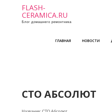
П
FLASH-
р
CERAMICA.RU
о
Блог домашнего ремонтника
м
о
т
ГЛАВНАЯ
НОВОСТИ
а
т
ь
к
с
о
д
е
СТО АБСОЛЮТ
р
ж
и
Название:
СТО Абсолют