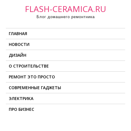
П
FLASH-CERAMICA.RU
р
Блог домашнего ремонтника
о
м
ГЛАВНАЯ
о
т
НОВОСТИ
а
ДИЗАЙН
т
ь
О СТРОИТЕЛЬСТВЕ
к
РЕМОНТ ЭТО ПРОСТО
с
о
СОВРЕМЕННЫЕ ГАДЖЕТЫ
д
ЭЛЕКТРИКА
е
ПРО БИЗНЕС
р
ж
и