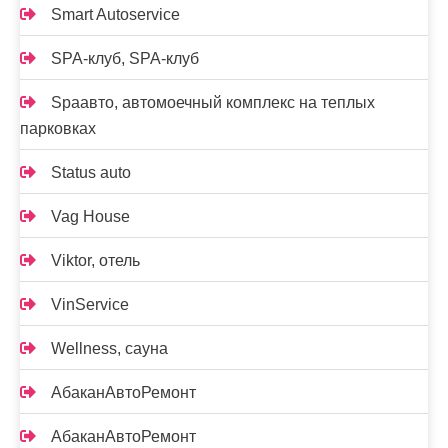
Smart Autoservice
SPA-клуб, SPA-клуб
Spaавто, автомоечный комплекс на теплых
парковках
Status auto
Vag House
Viktor, отель
VinService
Wellness, сауна
АбаканАвтоРемонт
АбаканАвтоРемонт