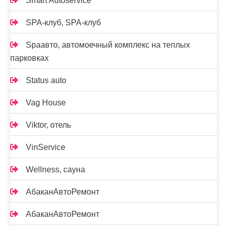
Smart Autoservice
SPA-клуб, SPA-клуб
Spaавто, автомоечный комплекс на теплых
парковках
Status auto
Vag House
Viktor, отель
VinService
Wellness, сауна
АбаканАвтоРемонт
АбаканАвтоРемонт