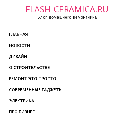
П
FLASH-CERAMICA.RU
р
Блог домашнего ремонтника
о
м
ГЛАВНАЯ
о
т
НОВОСТИ
а
ДИЗАЙН
т
ь
О СТРОИТЕЛЬСТВЕ
к
РЕМОНТ ЭТО ПРОСТО
с
о
СОВРЕМЕННЫЕ ГАДЖЕТЫ
д
ЭЛЕКТРИКА
е
ПРО БИЗНЕС
р
ж
и