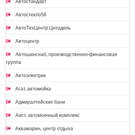
Автостандарт
Автостекло56
АвтоТехЦентр Цитадель
Автоцентр
Автошинснаб, производственно-финансовая
группа
Автоэлектрик
Агат, автомойка
Адмиралтейские бани
Аист, автомоечный комплекс
Аквамарин, центр отдыха