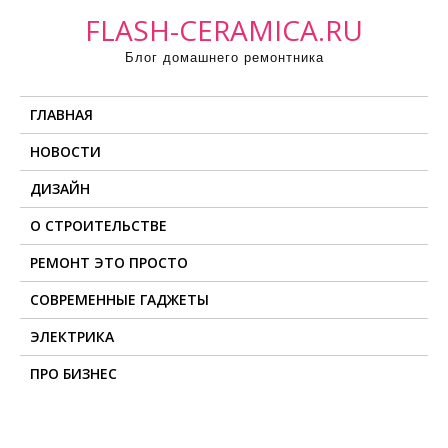
П
FLASH-CERAMICA.RU
р
Блог домашнего ремонтника
о
м
ГЛАВНАЯ
о
т
НОВОСТИ
а
ДИЗАЙН
т
ь
О СТРОИТЕЛЬСТВЕ
к
РЕМОНТ ЭТО ПРОСТО
с
о
СОВРЕМЕННЫЕ ГАДЖЕТЫ
д
ЭЛЕКТРИКА
е
ПРО БИЗНЕС
р
ж
и