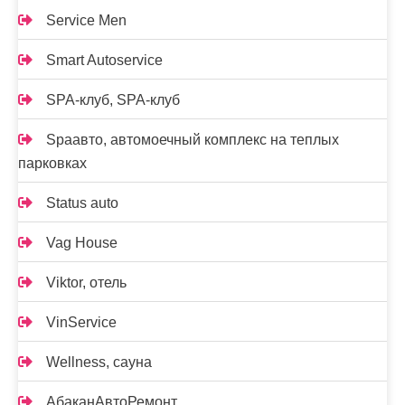
Service Men
Smart Autoservice
SPA-клуб, SPA-клуб
Spaавто, автомоечный комплекс на теплых
парковках
Status auto
Vag House
Viktor, отель
VinService
Wellness, сауна
АбаканАвтоРемонт