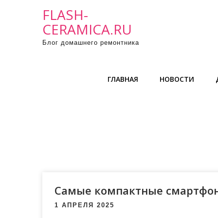
П
FLASH-
р
CERAMICA.RU
о
Блог домашнего ремонтника
м
о
т
ГЛАВНАЯ
НОВОСТИ
а
т
ь
к
с
о
д
е
р
Самые компактные смартфон
ж
1 АПРЕЛЯ 2025
и