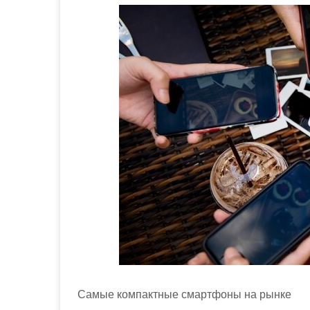
м
о
м
у
Самые компактные смартфоны на рынке